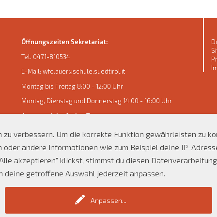
Öffnungszeiten Sekretariat:
D
S
Tel.
0471-810534
P
I
E-Mail: wfo.auer@schule.suedtirol.it
Montag bis Freitag 8:00 - 12:00 Uhr
Montag, Dienstag und Donnerstag 14:00 - 16:00 Uhr
An unterrichtsfreien Tagen:
Montag bis Freitag: 8:00 - 12:00 Uhr
ch zu verbessern. Um die korrekte Funktion gewährleisten zu k
der andere Informationen wie zum Beispiel deine IP-Adresse 
lle akzeptieren" klickst, stimmst du diesen Datenverarbeitunge
ch deine getroffene Auswahl jederzeit anpassen.
Anpassen
...