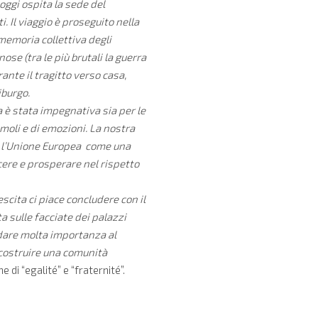
oggi ospita la sede del
. Il viaggio è proseguito nella
memoria collettiva degli
se (tra le più brutali la guerra
ante il tragitto verso casa,
iburgo.
 è stata impegnativa sia per le
imoli e di emozioni. La nostra
no l’Unione Europea come una
cere e prosperare nel rispetto
scita ci piace concludere con il
ta sulle facciate dei palazzi
 dare molta importanza al
 costruire una comunità
e di “egalité” e “fraternité”.