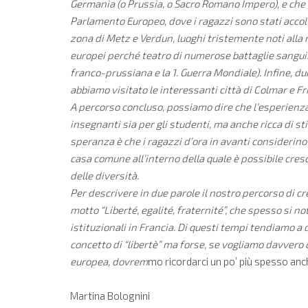
Germania (o Prussia, o Sacro Romano Impero), e che 
Parlamento Europeo, dove i ragazzi sono stati accolti
zona di Metz e Verdun, luoghi tristemente noti alla 
europei perché teatro di numerose battaglie sanguino
franco-prussiana e la 1. Guerra Mondiale). Infine, dur
abbiamo visitato le interessanti città di Colmar e Fr
A percorso concluso, possiamo dire che l’esperienza
insegnanti sia per gli studenti, ma anche ricca di st
speranza è che i ragazzi d’ora in avanti consideri
casa comune all’interno della quale è possibile cres
delle diversità.
Per descrivere in due parole il nostro percorso di cre
motto “Liberté, egalité, fraternité”, che spesso si no
istituzionali in Francia. Di questi tempi tendiamo a
concetto di “libertè” ma forse, se vogliamo davvero
europea, dovrem
mo ricordarci un po’ più spesso anch
Martina Bolognini