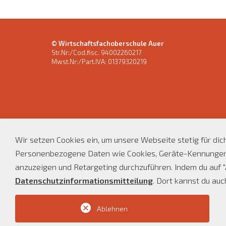
© Wirtschaftsfachoberschule Auer
Str.Nr:/Cod.fisc. 94002260217
Mwst.Nr:/Part.IVA: 01379320219
Wir setzen Cookies ein, um unsere Webseite stetig für di
Personenbezogene Daten wie Cookies, Geräte-Kennungen o
anzuzeigen und Retargeting durchzuführen. Indem du auf "A
Datenschutzinformationsmitteilung
. Dort kannst du au
Ablehnen
web by Konverto