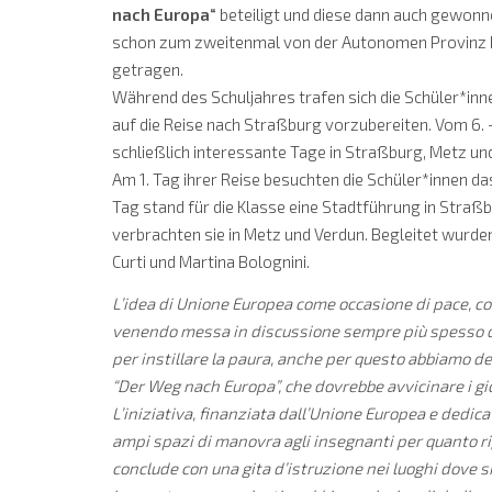
nach Europa“
beteiligt und diese dann auch gewonne
schon zum zweitenmal von der Autonomen Provinz 
getragen.
Während des Schuljahres trafen sich die Schüler*innen
auf die Reise nach Straßburg vorzubereiten. Vom 6. –
schließlich interessante Tage in Straßburg, Metz un
Am 1. Tag ihrer Reise besuchten die Schüler*innen d
Tag stand für die Klasse eine Stadtführung in Stra
verbrachten sie in Metz und Verdun. Begleitet wurde
Curti und Martina Bolognini.
L’idea di Unione Europea come occasione di pace, co
venendo messa in discussione sempre più spesso da
per instillare la paura, anche per questo abbiamo de
“Der Weg nach Europa”, che dovrebbe avvicinare i gio
L’iniziativa, finanziata dall’Unione Europea e dedicat
ampi spazi di manovra agli insegnanti per quanto rig
conclude con una gita d’istruzione nei luoghi dove si 