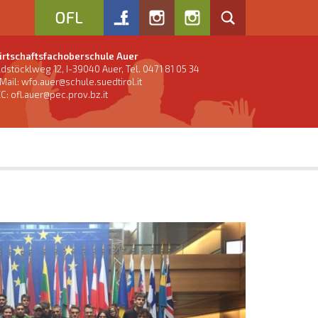
rtschaftsfachoberschule Auer
ldstöcklweg 12, I-39040 Auer, Tel. 0471 81 05 34
Mail:
wfo.auer@schule.suedtirol.it
C: ofl.auer@pec.prov.bz.it