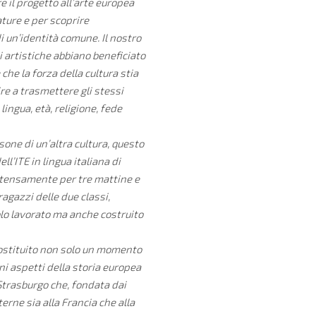
 il progetto all’arte europea
ature e per scoprire
di un’identità comune. Il nostro
i artistiche abbiano beneficiato
che la forza della cultura stia
ire a trasmettere gli stessi
ingua, età, religione, fede
one di un’altra cultura, questo
ll’ITE in lingua italiana di
intensamente per tre mattine e
agazzi delle due classi,
olo lavorato ma anche costruito
 costituito non solo un momento
ni aspetti della storia europea
i Strasburgo che, fondata dai
erne sia alla Francia che alla