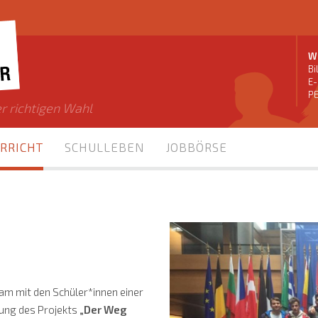
Wi
Bi
E-
PE
r richtigen Wahl
RRICHT
SCHULLEBEN
JOBBÖRSE
am mit den Schüler*innen einer
bung des Projekts
„Der Weg