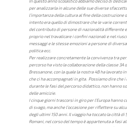
In questo anno scolastico abbiamo deciso di dedicare
per analizzarla in alcune delle sue diverse sfaccett
l’importanza della cultura al fine della costruzione 
intento era quello di dimostrare che le varie corrent
del contributo di persone di nazionalità differente e 
proprio nel travalicare i confini nazionali e nel riusc
messaggi e le stesse emozioni a persone di diversa l
politica ecc.
Per realizzare concretamente la convivenza tra pers
percorso ha visto la collaborazione della classe 3A de
Bressanone, con la quale la nostra 4B ha lavorato 
che ci ha accompagnati in gita. Possiamo dire che i r
durante le fasi del percorso didattico, non hanno s
delle amicizie.
I cinque giorni trascorsi in giro per l’Europa hanno
di svago, ma anche l’occasione per riflettere su alcu
degli ultimi 150 anni. Il viaggio ha toccato la città d
Romani, nel corso del tempo è appartenuta a fasi alt