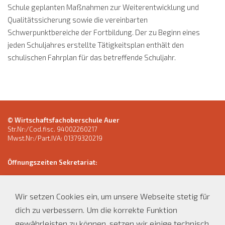
Schule geplanten Maßnahmen zur Weiterentwicklung und
Qualitätssicherung sowie die vereinbarten
Schwerpunktbereiche der Fortbildung. Der zu Beginn eines
jeden Schuljahres erstellte Tätigkeitsplan enthält den
schulischen Fahrplan für das betreffende Schuljahr.
© Wirtschaftsfachoberschule Auer
Str.Nr:/Cod.fisc. 94002260217
Mwst.Nr:/Part.IVA: 01379320219
Öffnungszeiten Sekretariat:
Tel.
0471-810534
E-Mail: wfo.auer@schule.suedtirol.it
Wir setzen Cookies ein, um unsere Webseite stetig für
Montag bis Freitag 8:00 - 12:00 Uhr
dich zu verbessern. Um die korrekte Funktion
gewährleisten zu können, setzen wir einige technisch
Montag, Dienstag und Donnerstag 14:00 - 16:00 Uhr