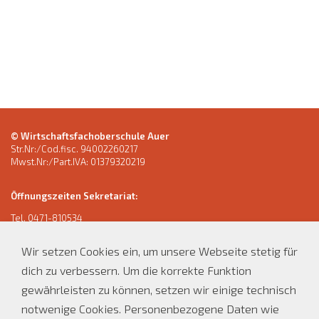
© Wirtschaftsfachoberschule Auer
Str.Nr:/Cod.fisc. 94002260217
Mwst.Nr:/Part.IVA: 01379320219
Öffnungszeiten Sekretariat:
Tel.
0471-810534
E-Mail: wfo.auer@schule.suedtirol.it
Wir setzen Cookies ein, um unsere Webseite stetig für
Montag bis Freitag 8:00 - 12:00 Uhr
dich zu verbessern. Um die korrekte Funktion
Montag, Dienstag und Donnerstag 14:00 - 16:00 Uhr
gewährleisten zu können, setzen wir einige technisch
An unterrichtsfreien Tagen:
notwenige Cookies. Personenbezogene Daten wie