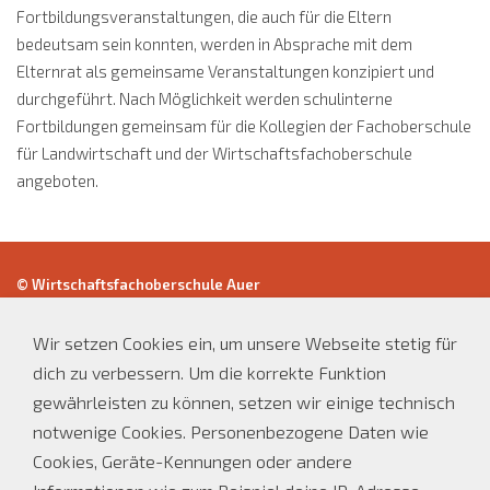
Fortbildungsveranstaltungen, die auch für die Eltern
bedeutsam sein konnten, werden in Absprache mit dem
Elternrat als gemeinsame Veranstaltungen konzipiert und
durchgeführt. Nach Möglichkeit werden schulinterne
Fortbildungen gemeinsam für die Kollegien der Fachoberschule
für Landwirtschaft und der Wirtschaftsfachoberschule
angeboten.
© Wirtschaftsfachoberschule Auer
Str.Nr:/Cod.fisc. 94002260217
Mwst.Nr:/Part.IVA: 01379320219
Wir setzen Cookies ein, um unsere Webseite stetig für
dich zu verbessern. Um die korrekte Funktion
Öffnungszeiten Sekretariat:
gewährleisten zu können, setzen wir einige technisch
Tel.
0471-810534
notwenige Cookies. Personenbezogene Daten wie
E-Mail: wfo.auer@schule.suedtirol.it
Cookies, Geräte-Kennungen oder andere
Montag bis Freitag 8:00 - 12:00 Uhr