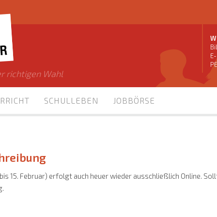
Wi
Bi
E-
PE
r richtigen Wahl
RRICHT
SCHULLEBEN
JOBBÖRSE
chreibung
 bis 15. Februar) erfolgt auch heuer wieder ausschließlich Online. Sol
g.