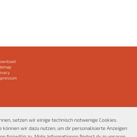
ownload
itemap
rivacy
mpressum
önnen, setzen wir einige technisch notwenige Cookies.
können wir dazu nutzen, um dir personalisierte Anzeigen
n freiwillig zu. Mehr Informationen findest du in unseren