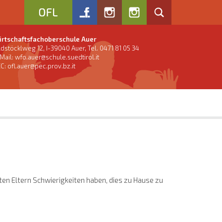
rtschaftsfachoberschule Auer
ldstöcklweg 12, I-39040 Auer, Tel. 0471 81 05 34
Mail:
wfo.auer@schule.suedtirol.it
C: ofl.auer@pec.prov.bz.it
lten Eltern Schwierigkeiten haben, dies zu Hause zu