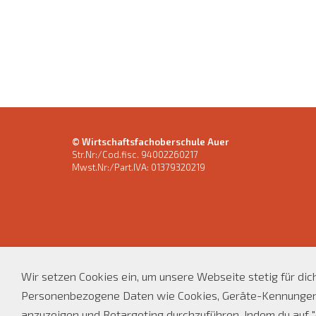
© Wirtschaftsfachoberschule Auer
Str.Nr:/Cod.fisc. 94002260217
Mwst.Nr:/Part.IVA: 01379320219
Wir setzen Cookies ein, um unsere Webseite stetig für di
Personenbezogene Daten wie Cookies, Geräte-Kennungen o
anzuzeigen und Retargeting durchzuführen. Indem du auf "A