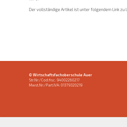
Der vollständige Artikel ist unter folgendem Link zu 
© Wirtschaftsfachoberschule Auer
Str.Nr:/Cod.fisc. 94002260217
Mwst.Nr:/Part.IVA: 01379320219