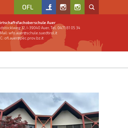
rtschaftsfachoberschule Auer
ldstöcklweg 12, I-39040 Auer, Tel. 0471 81 05 34
Mail:
wfo.auer@schule.suedtirol.it
C: ofl.auer@pec.prov.bz.it