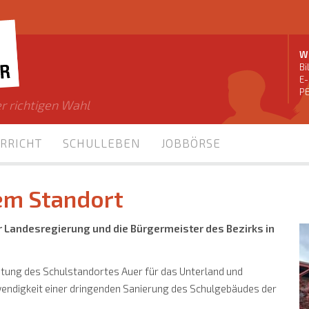
Wi
Bi
E-
PE
r richtigen Wahl
RRICHT
SCHULLEBEN
JOBBÖRSE
em Standort
er Landesregierung und die Bürgermeister des Bezirks in
eutung des Schulstandortes Auer für das Unterland und
ndigkeit einer dringenden Sanierung des Schulgebäudes der