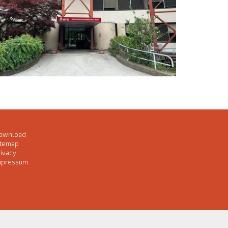
ownload
itemap
rivacy
mpressum