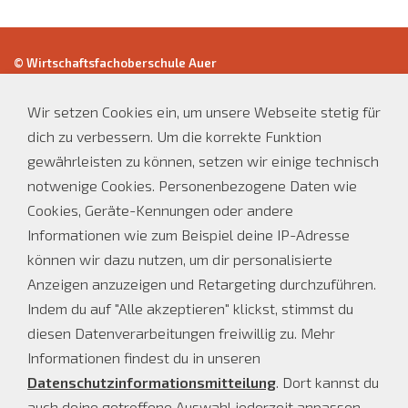
© Wirtschaftsfachoberschule Auer
Str.Nr:/Cod.fisc. 94002260217
Mwst.Nr:/Part.IVA: 01379320219
Wir setzen Cookies ein, um unsere Webseite stetig für
dich zu verbessern. Um die korrekte Funktion
Öffnungszeiten Sekretariat:
gewährleisten zu können, setzen wir einige technisch
Tel.
0471-810534
notwenige Cookies. Personenbezogene Daten wie
E-Mail: wfo.auer@schule.suedtirol.it
Cookies, Geräte-Kennungen oder andere
Montag bis Freitag 8:00 - 12:00 Uhr
Informationen wie zum Beispiel deine IP-Adresse
Montag, Dienstag und Donnerstag 14:00 - 16:00 Uhr
können wir dazu nutzen, um dir personalisierte
An unterrichtsfreien Tagen:
Anzeigen anzuzeigen und Retargeting durchzuführen.
Montag bis Freitag: 8:00 - 12:00 Uhr
Indem du auf "Alle akzeptieren" klickst, stimmst du
diesen Datenverarbeitungen freiwillig zu. Mehr
Informationen findest du in unseren
Datenschutzinformationsmitteilung
. Dort kannst du
auch deine getroffene Auswahl jederzeit anpassen.